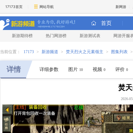
17173首页
网站导航
新网游
首页
新游期待榜
热门网游榜
新游测试表
网游开服
当前位置：
17173
>
新游频道
>
焚天烈火之元素领主
>
图集列表
详情
详细参数
图片
视频
评价
10
0
0
焚天
2026