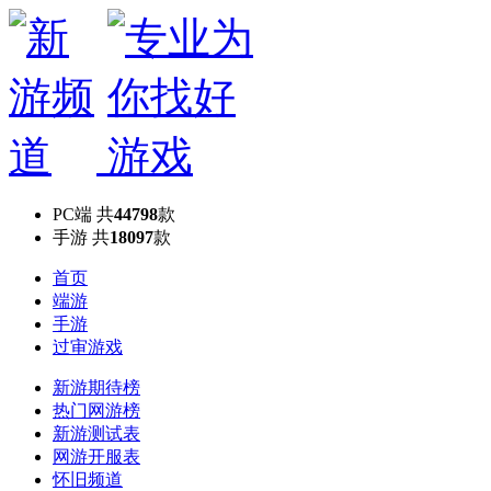
PC端
共
44798
款
手游
共
18097
款
首页
端游
手游
过审游戏
新游期待榜
热门网游榜
新游测试表
网游开服表
怀旧频道