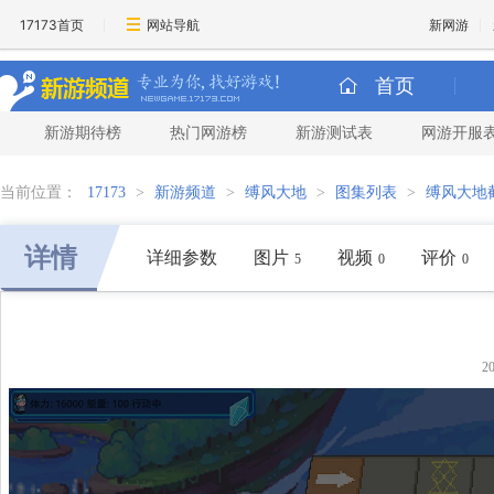
17173首页
网站导航
新网游
首页
新游期待榜
热门网游榜
新游测试表
网游开服
当前位置：
17173
>
新游频道
>
缚风大地
>
图集列表
>
缚风大地
详情
详细参数
图片
视频
评价
5
0
0
2