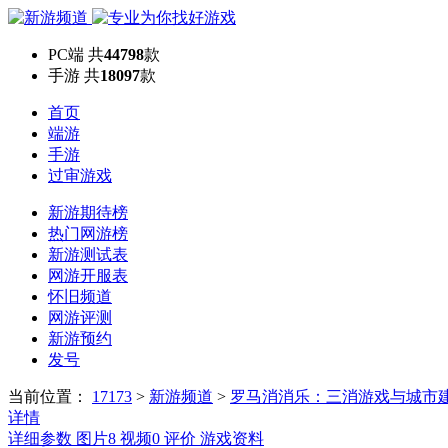
PC端
共
44798
款
手游
共
18097
款
首页
端游
手游
过审游戏
新游期待榜
热门网游榜
新游测试表
网游开服表
怀旧频道
网游评测
新游预约
发号
当前位置：
17173
>
新游频道
>
罗马消消乐：三消游戏与城市
详情
详细参数
图片
8
视频
0
评价
游戏资料