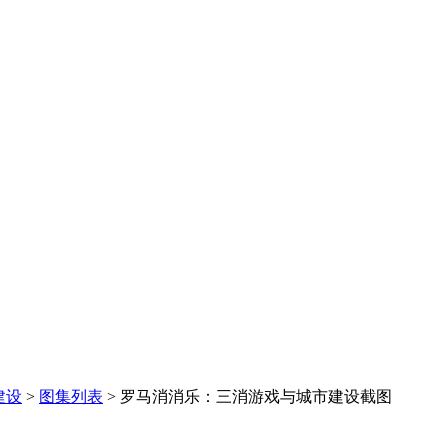
建设
>
图集列表
>
罗马消消乐：三消游戏与城市建设截图