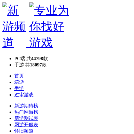
PC端
共
44798
款
手游
共
18097
款
首页
端游
手游
过审游戏
新游期待榜
热门网游榜
新游测试表
网游开服表
怀旧频道