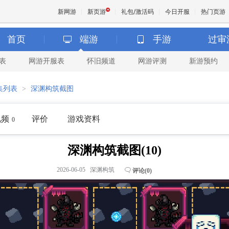
新网游
新页游
礼包/激活码
今日开服
热门页游
首页
端游
手游
过审
表
网游开服表
怀旧频道
网游评测
新游预约
魔兽
集列表
>
深渊构筑截图
天堂
视频
评价
游戏资料
0
王权与
深渊构筑截图(10)
2026-06-05 深渊构筑
评论(
0
)