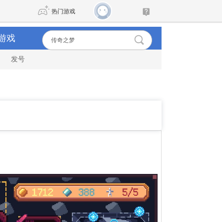
热门游戏
游戏
发号
DNF
传奇4
剑网3旗舰版
新天龙八部
自由
诛仙世界
新仙侠5