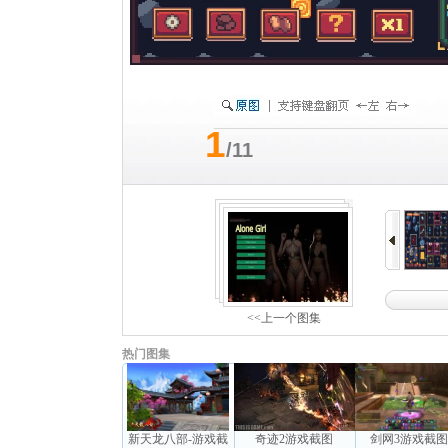
1
/11
<<上一个图集
热门图集
新天龙八部-游戏截
奇迹2游戏截图
剑网3游戏截