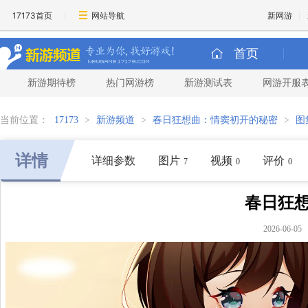
17173首页
网站导航
新网游
首页
新游期待榜
热门网游榜
新游测试表
网游开服
当前位置：
17173
>
新游频道
>
春日狂想曲：情窦初开的秘密
>
图
详情
详细参数
图片
视频
评价
7
0
0
春日狂想
2026-06