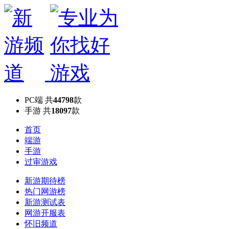
PC端
共
44798
款
手游
共
18097
款
首页
端游
手游
过审游戏
新游期待榜
热门网游榜
新游测试表
网游开服表
怀旧频道