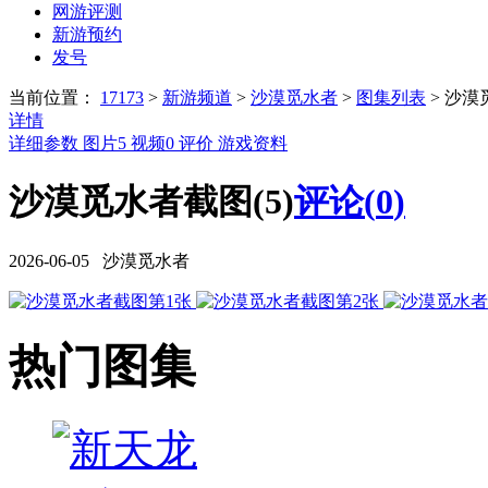
网游评测
新游预约
发号
当前位置：
17173
>
新游频道
>
沙漠觅水者
>
图集列表
>
沙漠
详情
详细参数
图片
5
视频
0
评价
游戏资料
沙漠觅水者截图(5)
评论(
0
)
2026-06-05 沙漠觅水者
热门图集