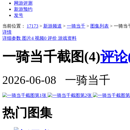
网游评测
新游预约
发号
当前位置：
17173
>
新游频道
>
一骑当千
>
图集列表
>
一骑当
详情
详细参数
图片
4
视频
0
评价
游戏资料
一骑当千截图(4)
评论
2026-06-08 一骑当千
热门图集