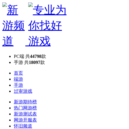
PC端
共
44798
款
手游
共
18097
款
首页
端游
手游
过审游戏
新游期待榜
热门网游榜
新游测试表
网游开服表
怀旧频道