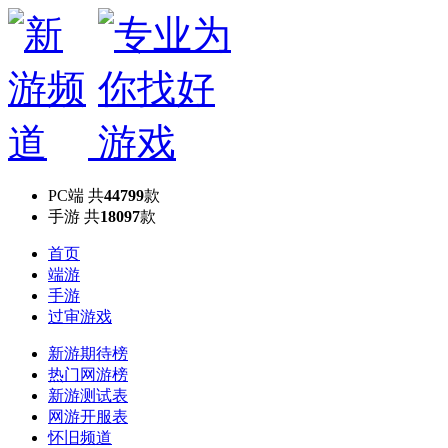
PC端
共
44799
款
手游
共
18097
款
首页
端游
手游
过审游戏
新游期待榜
热门网游榜
新游测试表
网游开服表
怀旧频道