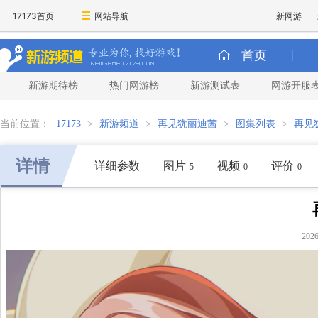
17173首页
网站导航
新网游
首页
新游期待榜
热门网游榜
新游测试表
网游开服
当前位置：
17173
>
新游频道
>
再见犹丽迪茜
>
图集列表
>
再见
详情
详细参数
图片
视频
评价
5
0
0
20