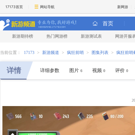
17173首页
网站导航
新网游
首页
新游期待榜
热门网游榜
新游测试表
网游开服
当前位置：
17173
>
新游频道
>
疯狂前哨
>
图集列表
>
疯狂前哨
详情
详细参数
图片
视频
评价
6
0
0
2