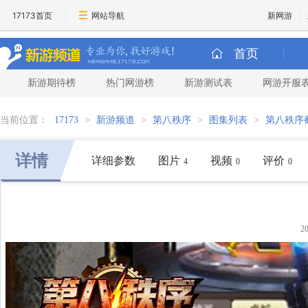
17173首页
网站导航
新网游
首页
新游期待榜
热门网游榜
新游测试表
网游开服
当前位置：
17173
>
新游频道
>
第八秩序
>
图集列表
>
第八秩序
详情
详细参数
图片
视频
评价
4
0
0
2