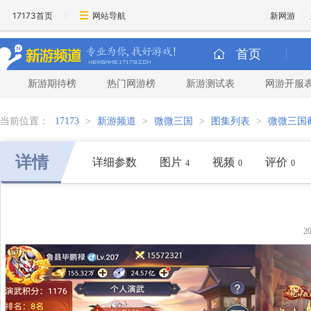
17173首页
网站导航
新网游
首页
新游期待榜
热门网游榜
新游测试表
网游开服
当前位置：
17173
>
新游频道
>
微微三国
>
图集列表
>
微微三国
详情
详细参数
图片
视频
评价
4
0
0
2