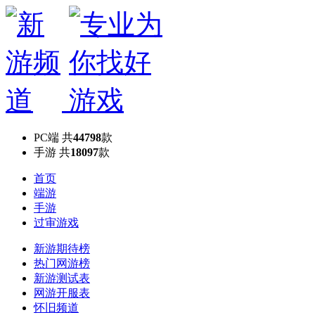
PC端
共
44798
款
手游
共
18097
款
首页
端游
手游
过审游戏
新游期待榜
热门网游榜
新游测试表
网游开服表
怀旧频道