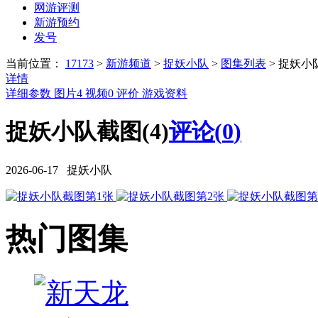
网游评测
新游预约
发号
当前位置：
17173
>
新游频道
>
捉妖小队
>
图集列表
>
捉妖小
详情
详细参数
图片
4
视频
0
评价
游戏资料
捉妖小队截图(4)
评论(
0
)
2026-06-17 捉妖小队
热门图集