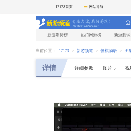
17173首页
网站导航
新游期待榜
热门网游榜
新游测试
当前位置：
17173
>
新游频道
>
怪棋物语
>
图
详情
详细参数
图片
视
5