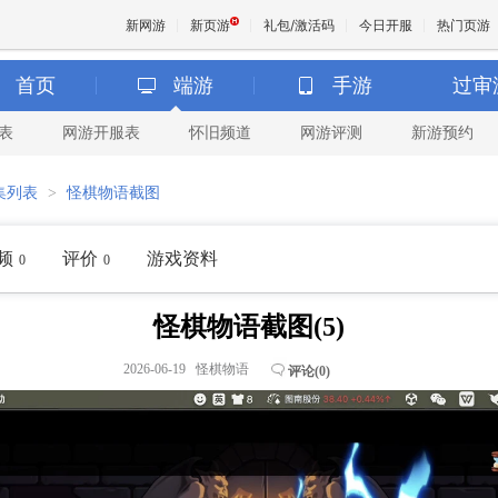
新网游
新页游
礼包/激活码
今日开服
热门页游
首页
端游
手游
过审
表
网游开服表
怀旧频道
网游评测
新游预约
魔兽
集列表
>
怪棋物语截图
天堂
频
评价
游戏资料
0
0
王权与
怪棋物语截图(5)
2026-06-19 怪棋物语
评论(
0
)