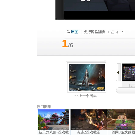
1
/6
<<上一个图集
热门图集
新天龙八部-游戏截
奇迹2游戏截图
剑网3游戏截