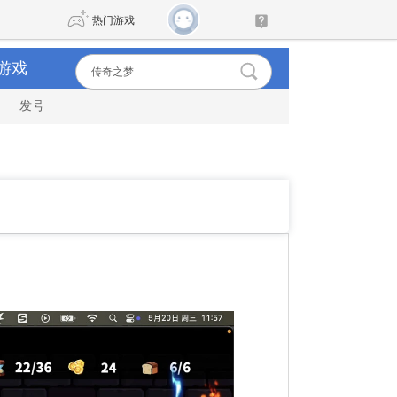
热门游戏
游戏
发号
DNF
传奇4
剑网3旗舰版
新天龙八部
自由
诛仙世界
新仙侠5