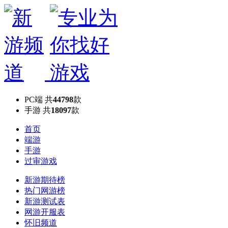
PC端
共
44798
款
手游
共
18097
款
首页
端游
手游
过审游戏
新游期待榜
热门网游榜
新游测试表
网游开服表
怀旧频道