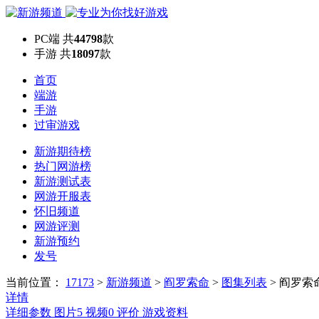
PC端
共
44798
款
手游
共
18097
款
首页
端游
手游
过审游戏
新游期待榜
热门网游榜
新游测试表
网游开服表
怀旧频道
网游评测
新游预约
发号
当前位置：
17173
>
新游频道
>
阎罗索命
>
图集列表
>
阎罗索
详情
详细参数
图片
5
视频
0
评价
游戏资料