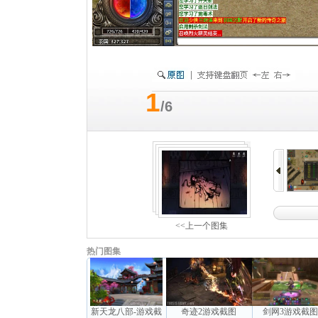
1
/6
<<上一个图集
热门图集
新天龙八部-游戏截
奇迹2游戏截图
剑网3游戏截