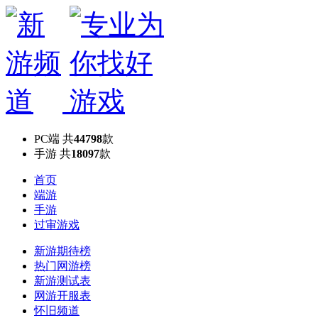
PC端
共
44798
款
手游
共
18097
款
首页
端游
手游
过审游戏
新游期待榜
热门网游榜
新游测试表
网游开服表
怀旧频道