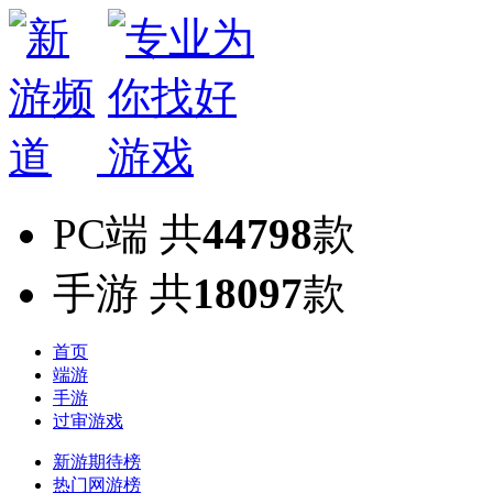
PC端
共
44798
款
手游
共
18097
款
首页
端游
手游
过审游戏
新游期待榜
热门网游榜