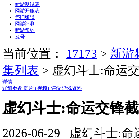
新游测试表
网游开服表
怀旧频道
网游评测
新游预约
发号
当前位置：
17173
>
新游
集列表
>
虚幻斗士:命运
详情
详细参数
图片
3
视频
1
评价
游戏资料
虚幻斗士:命运交锋截图
2026-06-29 虚幻斗士: