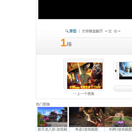
1
/6
<<上一个图集
热门图集
新天龙八部-游戏截
奇迹2游戏截图
剑网3游戏截