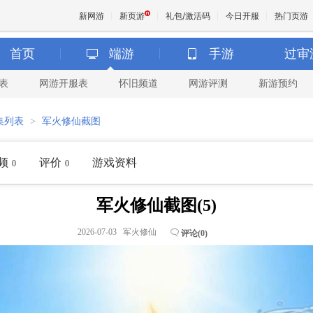
新网游
新页游
礼包/激活码
今日开服
热门页游
首页
端游
手游
过审
表
网游开服表
怀旧频道
网游评测
新游预约
魔兽
集列表
>
军火修仙截图
天堂
频
评价
游戏资料
0
0
王权与
军火修仙截图(5)
2026-07-03 军火修仙
评论(
0
)