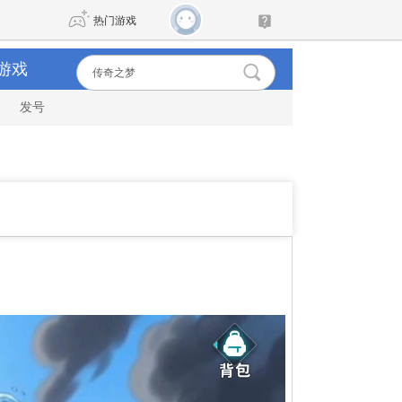
热门游戏
游戏
发号
DNF
传奇4
剑网3旗舰版
新天龙八部
自由
诛仙世界
新仙侠5