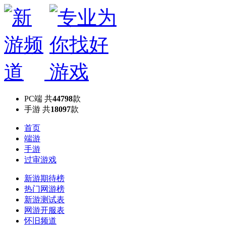
PC端
共
44798
款
手游
共
18097
款
首页
端游
手游
过审游戏
新游期待榜
热门网游榜
新游测试表
网游开服表
怀旧频道