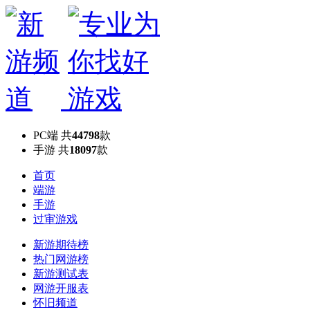
PC端
共
44798
款
手游
共
18097
款
首页
端游
手游
过审游戏
新游期待榜
热门网游榜
新游测试表
网游开服表
怀旧频道