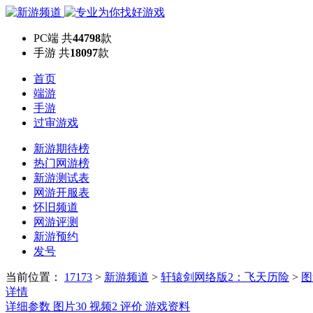
PC端
共
44798
款
手游
共
18097
款
首页
端游
手游
过审游戏
新游期待榜
热门网游榜
新游测试表
网游开服表
怀旧频道
网游评测
新游预约
发号
当前位置：
17173
>
新游频道
>
轩辕剑网络版2：飞天历险
>
图
详情
详细参数
图片
30
视频
2
评价
游戏资料