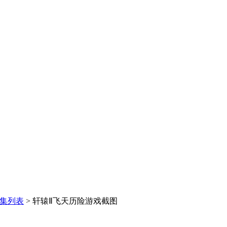
集列表
>
轩辕Ⅱ飞天历险游戏截图