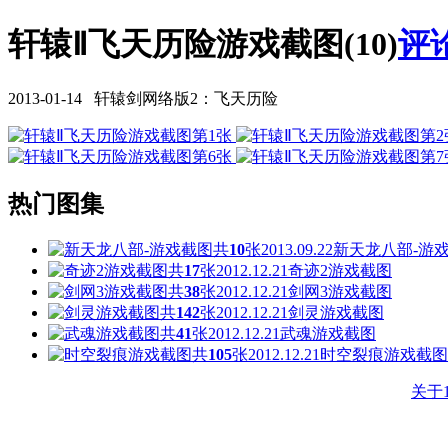
轩辕Ⅱ飞天历险游戏截图(10)
评论
2013-01-14 轩辕剑网络版2：飞天历险
热门图集
共
10
张
2013.09.22
新天龙八部-游
共
17
张
2012.12.21
奇迹2游戏截图
共
38
张
2012.12.21
剑网3游戏截图
共
142
张
2012.12.21
剑灵游戏截图
共
41
张
2012.12.21
武魂游戏截图
共
105
张
2012.12.21
时空裂痕游戏截图
关于1