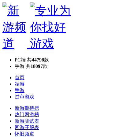
PC端
共
44798
款
手游
共
18097
款
首页
端游
手游
过审游戏
新游期待榜
热门网游榜
新游测试表
网游开服表
怀旧频道