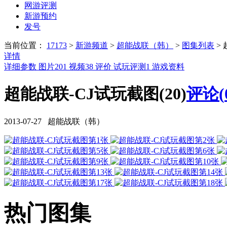
网游评测
新游预约
发号
当前位置：
17173
>
新游频道
>
超能战联（韩）
>
图集列表
>
详情
详细参数
图片
201
视频
38
评价
试玩评测
1
游戏资料
超能战联-CJ试玩截图(20)
评论(
2013-07-27 超能战联（韩）
热门图集