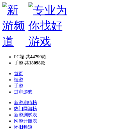
PC端
共
44799
款
手游
共
18098
款
首页
端游
手游
过审游戏
新游期待榜
热门网游榜
新游测试表
网游开服表
怀旧频道