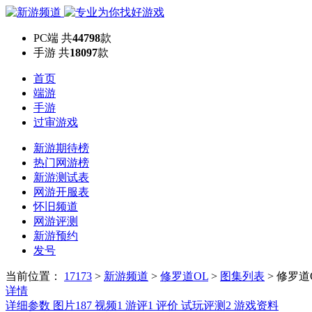
PC端
共
44798
款
手游
共
18097
款
首页
端游
手游
过审游戏
新游期待榜
热门网游榜
新游测试表
网游开服表
怀旧频道
网游评测
新游预约
发号
当前位置：
17173
>
新游频道
>
修罗道OL
>
图集列表
>
修罗道
详情
详细参数
图片
187
视频
1
游评
1
评价
试玩评测
2
游戏资料