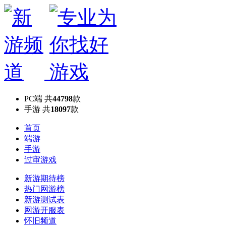
PC端
共
44798
款
手游
共
18097
款
首页
端游
手游
过审游戏
新游期待榜
热门网游榜
新游测试表
网游开服表
怀旧频道