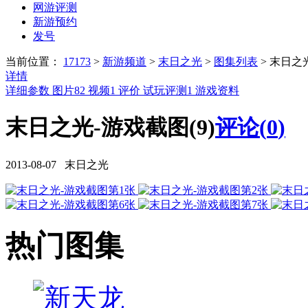
网游评测
新游预约
发号
当前位置：
17173
>
新游频道
>
末日之光
>
图集列表
>
末日之
详情
详细参数
图片
82
视频
1
评价
试玩评测
1
游戏资料
末日之光-游戏截图(9)
评论(
0
)
2013-08-07 末日之光
热门图集