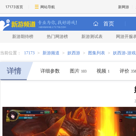
17173首页
网站导航
新网游
首页
新游期待榜
热门网游榜
新游测试表
网游开服
当前位置：
17173
>
新游频道
>
妖西游
>
图集列表
>
妖西游-游
详情
详细参数
图片
视频
评价
103
1
35