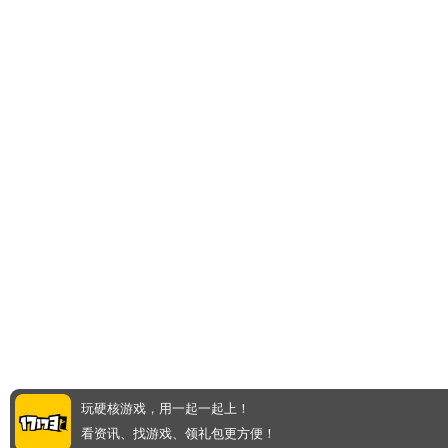
玩硬核游戏，用一起一起上！
看资讯、找游戏、领礼包更方便！