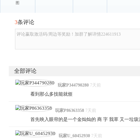
图
3
条评论
评论赢取激活码/周边等奖励！加群了解详情224611913
全部评论
玩家P344790280
7天前
看到那么多技能就烦
玩家P86363358
7天前
首先映入眼帘的是一个金灿灿的 商 字 我草 又一垃
玩家U_60452930
7天前