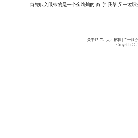
首先映入眼帘的是一个金灿灿的 商 字 我草 又一垃
关于17173
|
人才招聘
|
广告服
Copyright © 20