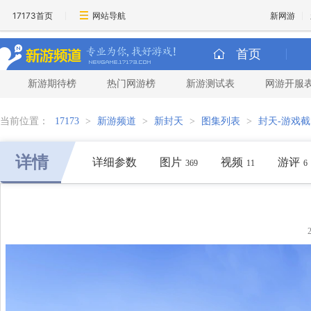
17173首页
网站导航
新网游
首页
新游期待榜
热门网游榜
新游测试表
网游开服
当前位置：
17173
>
新游频道
>
新封天
>
图集列表
>
封天-游戏
详情
详细参数
图片
视频
游评
369
11
6