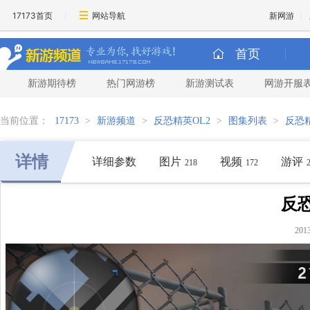
17173首页
网站导航
新网游
首页
新游期待榜
热门网游榜
新游测试表
网游开服
当前位置：
17173
>
新游频道
>
反恐精英OL2
>
图集列表
>
反恐精
详情
详细参数
图片
视频
游评
218
172
反恐
20