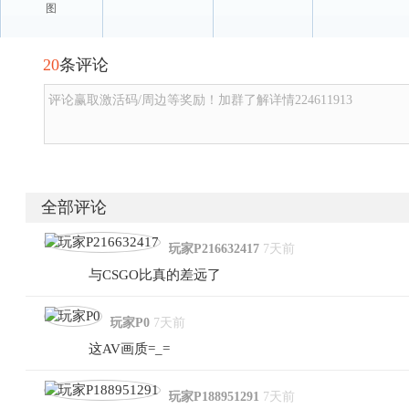
图
20
条评论
评论赢取激活码/周边等奖励！加群了解详情224611913
全部评论
玩家P216632417
7天前
与CSGO比真的差远了
玩家P0
7天前
这AV画质=_=
玩家P188951291
7天前