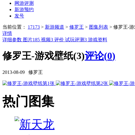
网游评测
新游预约
发号
当前位置：
17173
>
新游频道
>
修罗王
>
图集列表
>
修罗王-
详情
详细参数
图片
185
视频
3
评价
试玩评测
3
游戏资料
修罗王-游戏壁纸(3)
评论(
0
)
2013-08-09 修罗王
热门图集