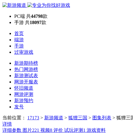
PC端
共
44798
款
手游
共
18097
款
首页
端游
手游
过审游戏
新游期待榜
热门网游榜
新游测试表
网游开服表
怀旧频道
网游评测
新游预约
发号
当前位置：
17173
>
新游频道
>
狐狸三国
>
图集列表
>
狐狸三
详情
详细参数
图片
221
视频
8
评价
试玩评测
1
游戏资料