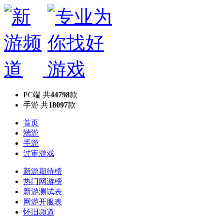
PC端
共
44798
款
手游
共
18097
款
首页
端游
手游
过审游戏
新游期待榜
热门网游榜
新游测试表
网游开服表
怀旧频道