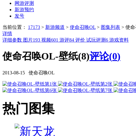
网游评测
新游预约
发号
当前位置：
17173
>
新游频道
>
使命召唤OL
>
图集列表
>
使命
详情
详细参数
图片
193
视频
601
游评
84
评价
试玩评测
6
游戏资料
使命召唤OL-壁纸(8)
评论(
0
)
2013-08-15 使命召唤OL
热门图集