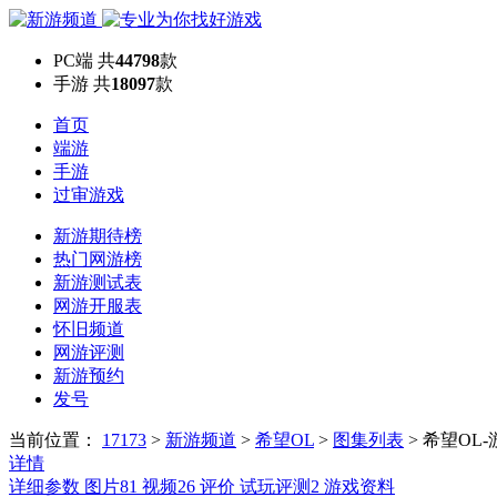
PC端
共
44798
款
手游
共
18097
款
首页
端游
手游
过审游戏
新游期待榜
热门网游榜
新游测试表
网游开服表
怀旧频道
网游评测
新游预约
发号
当前位置：
17173
>
新游频道
>
希望OL
>
图集列表
>
希望OL
详情
详细参数
图片
81
视频
26
评价
试玩评测
2
游戏资料