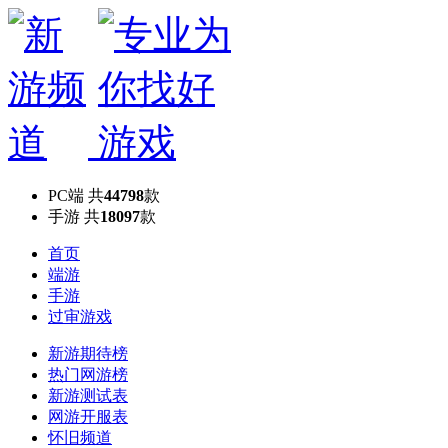
PC端
共
44798
款
手游
共
18097
款
首页
端游
手游
过审游戏
新游期待榜
热门网游榜
新游测试表
网游开服表
怀旧频道