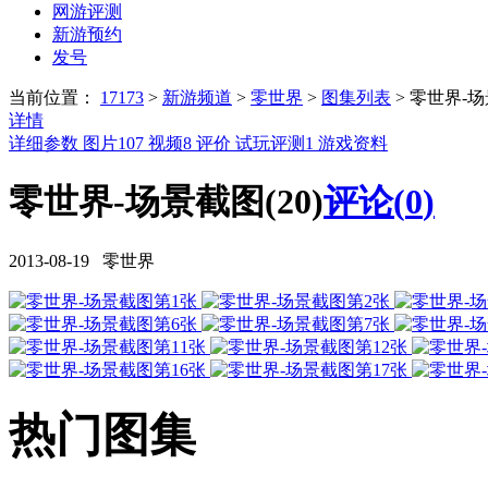
网游评测
新游预约
发号
当前位置：
17173
>
新游频道
>
零世界
>
图集列表
>
零世界-
详情
详细参数
图片
107
视频
8
评价
试玩评测
1
游戏资料
零世界-场景截图(20)
评论(
0
)
2013-08-19 零世界
热门图集