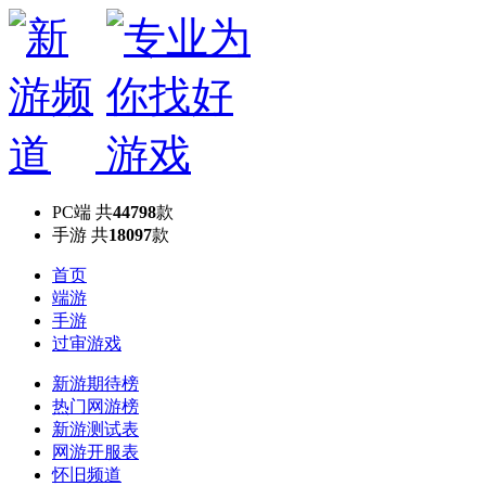
PC端
共
44798
款
手游
共
18097
款
首页
端游
手游
过审游戏
新游期待榜
热门网游榜
新游测试表
网游开服表
怀旧频道