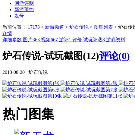
网游评测
新游预约
发号
当前位置：
17173
>
新游频道
>
炉石传说
>
图集列表
>
炉石传
详情
详细参数
图片
363
视频
667
游评
1
评价
试玩评测
8
游戏资料
炉石传说-试玩截图(12)
评论(
0
)
2013-08-20 炉石传说
热门图集