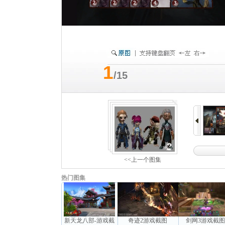
1
/15
<<上一个图集
热门图集
新天龙八部-游戏截
奇迹2游戏截图
剑网3游戏截