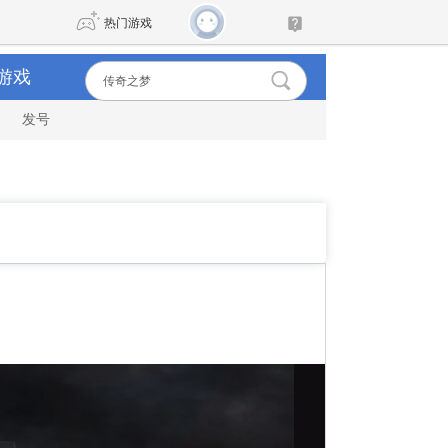
热门游戏
游戏
发号
DNF
传奇4
剑网3旗舰版
新天龙八部
自由
诛仙世界
新仙侠5