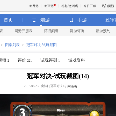
新网游
新页游
礼包/激活码
今日开服
热门页游
首页
端游
手游
过审
表
网游开服表
怀旧频道
网游评测
新游预约
魔兽
>
图集列表
>
冠军对决-试玩截图
天堂
视频
评价
试玩评测
游戏资料
2
221
1
王权与
冠军对决-试玩截图(14)
2013-08-23 魔法门冠军对决
评论(
0
)