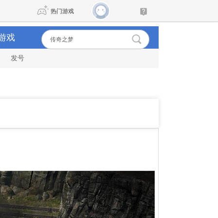
热门游戏
游戏
发号
DNF
传奇4
剑网3旗舰版
新天龙八部
自由
诛仙世界
新仙侠5