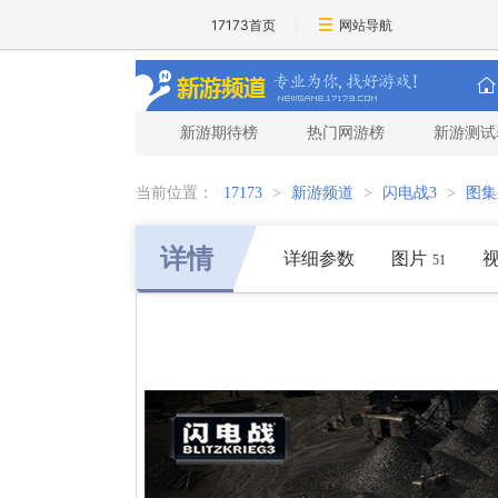
17173首页
网站导航
新游期待榜
热门网游榜
新游测试
当前位置：
17173
>
新游频道
>
闪电战3
>
图集
详情
详细参数
图片
51