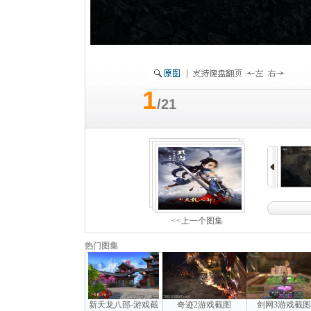
1
/21
<<上一个图集
热门图集
新天龙八部-游戏截
奇迹2游戏截图
剑网3游戏截