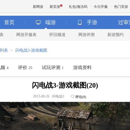
新网游
新页游
礼包/激活码
今日开服
热门页游
首页
端游
手游
过审
表
网游开服表
怀旧频道
网游评测
新游预约
魔兽
列表
>
闪电战3-游戏截图
天堂
视频
评价
试玩评测
游戏资料
4
25
1
王权与
闪电战3-游戏截图(20)
2013-08-26 闪电战3
评论(
0
)