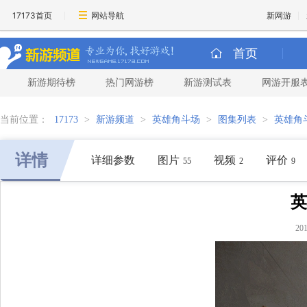
17173首页
网站导航
新网游
首页
新游期待榜
热门网游榜
新游测试表
网游开服
当前位置：
17173
>
新游频道
>
英雄角斗场
>
图集列表
>
英雄角
详情
详细参数
图片
视频
评价
55
2
9
英
20