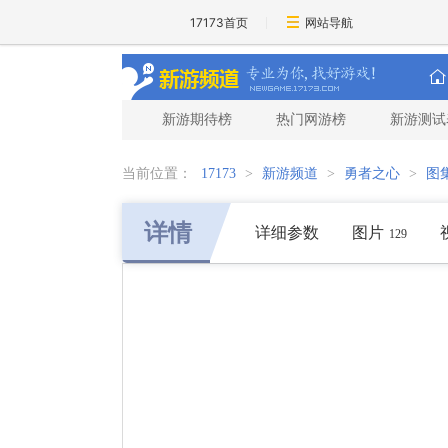
17173首页
网站导航
新游期待榜
热门网游榜
新游测试
当前位置：
17173
>
新游频道
>
勇者之心
>
图
详情
详细参数
图片
129