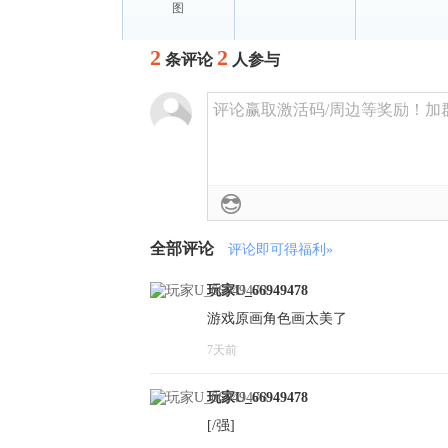
图
2
2
条评论
人参与
评论赢取激活码/周边等奖励！加群了
全部评论
评论即可得福利»
玩家U_66949478
游戏原画角色画太美了
7天前
玩家U_66949478
[/强]