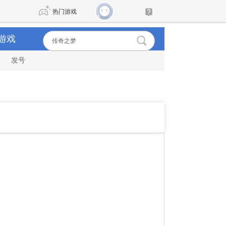
热门游戏
游戏
发号
DNF
传奇4
剑网3旗舰版
新天龙八部
自由
诛仙世界
新仙侠5