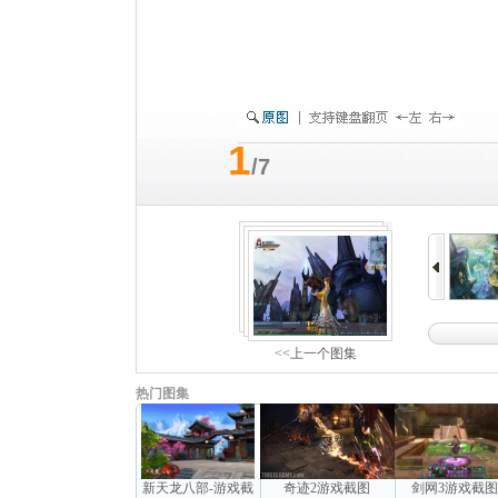
1
/7
<<上一个图集
热门图集
新天龙八部-游戏截
奇迹2游戏截图
剑网3游戏截