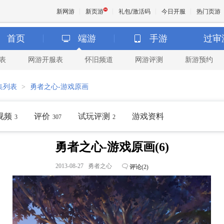
新网游
新页游
礼包/激活码
今日开服
热门页游
首页
端游
手游
过审
表
网游开服表
怀旧频道
网游评测
新游预约
魔兽
集列表
>
勇者之心-游戏原画
天堂
视频
评价
试玩评测
游戏资料
3
307
2
王权与
勇者之心-游戏原画(6)
2013-08-27 勇者之心
评论(
2
)