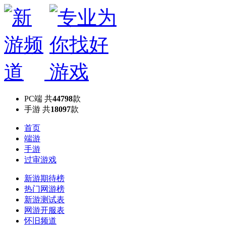
PC端
共
44798
款
手游
共
18097
款
首页
端游
手游
过审游戏
新游期待榜
热门网游榜
新游测试表
网游开服表
怀旧频道