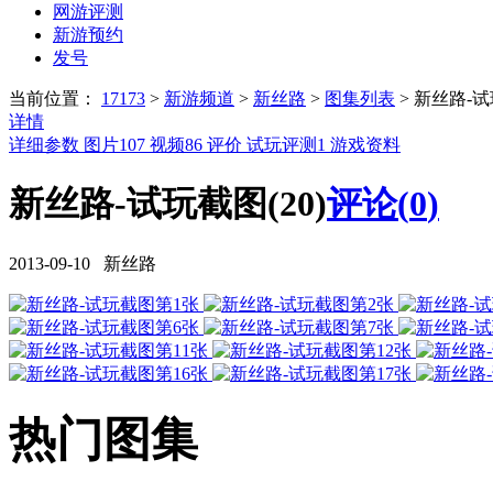
网游评测
新游预约
发号
当前位置：
17173
>
新游频道
>
新丝路
>
图集列表
>
新丝路-
详情
详细参数
图片
107
视频
86
评价
试玩评测
1
游戏资料
新丝路-试玩截图(20)
评论(
0
)
2013-09-10 新丝路
热门图集