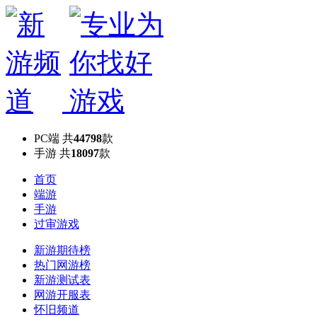
PC端
共
44798
款
手游
共
18097
款
首页
端游
手游
过审游戏
新游期待榜
热门网游榜
新游测试表
网游开服表
怀旧频道