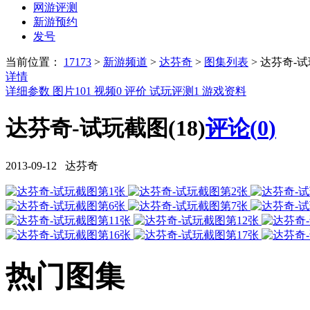
网游评测
新游预约
发号
当前位置：
17173
>
新游频道
>
达芬奇
>
图集列表
>
达芬奇-
详情
详细参数
图片
101
视频
0
评价
试玩评测
1
游戏资料
达芬奇-试玩截图(18)
评论(
0
)
2013-09-12 达芬奇
热门图集