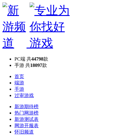
PC端
共
44798
款
手游
共
18097
款
首页
端游
手游
过审游戏
新游期待榜
热门网游榜
新游测试表
网游开服表
怀旧频道