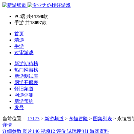
PC端
共
44798
款
手游
共
18097
款
首页
端游
手游
过审游戏
新游期待榜
热门网游榜
新游测试表
网游开服表
怀旧频道
网游评测
新游预约
发号
当前位置：
17173
>
新游频道
>
永恒冒险
>
图集列表
>
永恒冒
详情
详细参数
图片
146
视频
12
评价
试玩评测
1
游戏资料