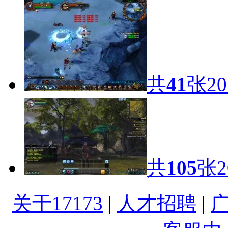
共
41
张
20
共
105
张
2
关于17173
|
人才招聘
|