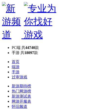
PC端
共
44740
款
手游
共
18097
款
首页
端游
手游
过审游戏
新游期待榜
热门网游榜
新游测试表
网游开服表
怀旧频道