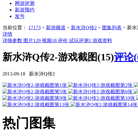
网游评测
新游预约
发号
当前位置：
17173
>
新游频道
>
新水浒Q传2
>
图集列表
>
新水
详情
详细参数
图片
129
视频
18
评价
试玩评测
1
游戏资料
新水浒Q传2-游戏截图(15)
评论(
2013-09-18 新水浒Q传2
热门图集