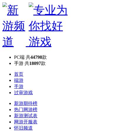
PC端
共
44798
款
手游
共
18097
款
首页
端游
手游
过审游戏
新游期待榜
热门网游榜
新游测试表
网游开服表
怀旧频道