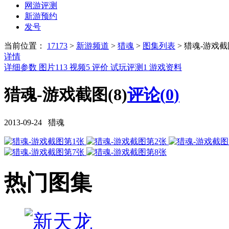
网游评测
新游预约
发号
当前位置：
17173
>
新游频道
>
猎魂
>
图集列表
>
猎魂-游戏截
详情
详细参数
图片
113
视频
5
评价
试玩评测
1
游戏资料
猎魂-游戏截图(8)
评论(
0
)
2013-09-24 猎魂
热门图集