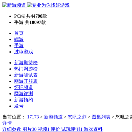
PC端
共
44798
款
手游
共
18097
款
首页
端游
手游
过审游戏
新游期待榜
热门网游榜
新游测试表
网游开服表
怀旧频道
网游评测
新游预约
发号
当前位置：
17173
>
新游频道
>
怒吼之剑
>
图集列表
>
怒吼之
详情
详细参数
图片
30
视频
1
评价
试玩评测
1
游戏资料