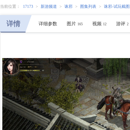
当前位置：
17173
>
新游频道
>
诛邪
>
图集列表
>
诛邪-试玩截图
详情
详细参数
图片
视频
游评
165
12
2