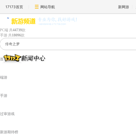
17173首页
网站导航
新网游
PC端
共
44739
款
手游
共
18096
款
首页
端游
手游
过审游戏
新游期待榜